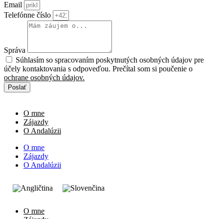
Email
Telefónne číslo
Správa
Súhlasím so spracovaním poskytnutých osobných údajov pre
účely kontaktovania s odpoveďou. Prečítal som si poučenie o
ochrane osobných údajov.
Poslať
O mne
Zájazdy
O Andalúzii
O mne
Zájazdy
O Andalúzii
O mne