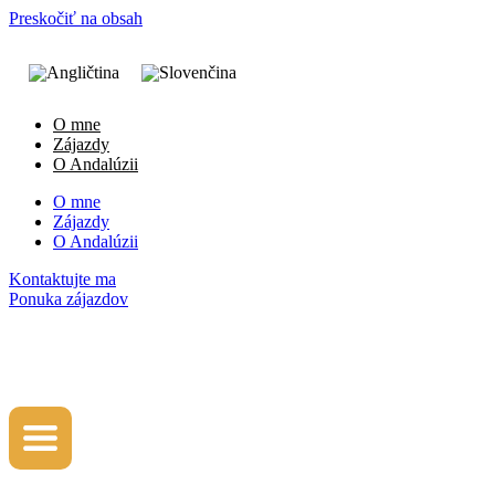
Preskočiť na obsah
O mne
Zájazdy
O Andalúzii
O mne
Zájazdy
O Andalúzii
Kontaktujte ma
Ponuka zájazdov