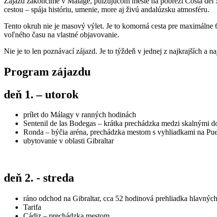
Zájazd zakončíme v Málage, pulzujúcom meste na pobreží Costa del S
cestou – spája históriu, umenie, more aj živú andalúzsku atmosféru.
Tento okruh nie je masový výlet. Je to komorná cesta pre maximálne 
voľného času na vlastné objavovanie.
Nie je to len poznávací zájazd. Je to týždeň v jednej z najkrajších a n
Program zájazdu
deň 1. – utorok
prílet do Málagy v ranných hodinách
Sentenil de las Bodegas – krátka prechádzka medzi skalnými 
Ronda – býčia aréna, prechádzka mestom s vyhliadkami na Pu
ubytovanie v oblasti Gibraltar
deň 2. - streda
ráno odchod na Gibraltar, cca 52 hodinová prehliadka hlavných
Tarifa
Cádiz – prechádzka mestom