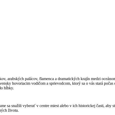
vníkov, arabských palácov, flamenca a dramatických krajín medzi oceán
vensky hovoriacim vodičom a sprievodcom, ktorý sa o vás stará počas c
do hĺbky.
sme sa snažili vyberať v centre miest alebo v ich historickej časti, ab
ných života.