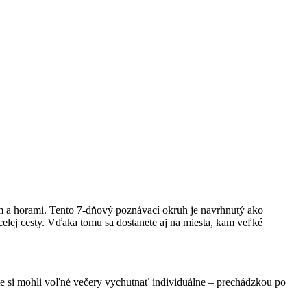
om a horami. Tento 7-dňový poznávací okruh je navrhnutý ako
elej cesty. Vďaka tomu sa dostanete aj na miesta, kam veľké
y ste si mohli voľné večery vychutnať individuálne – prechádzkou po