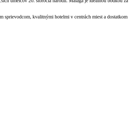
ších umelcov 20. storočia narodil. Málaga je ideálnou bodkou za
ým sprievodcom, kvalitnými hotelmi v centrách miest a dostatkom