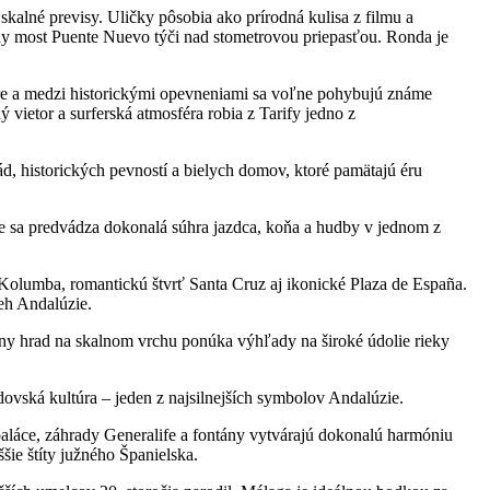
kalné previsy. Uličky pôsobia ako prírodná kulisa z filmu a
ny most Puente Nuevo týči nad stometrovou priepasťou. Ronda je
more a medzi historickými opevneniami sa voľne pohybujú známe
 vietor a surferská atmosféra robia z Tarify jedno z
d, historických pevností a bielych domov, ktoré pamätajú éru
e sa predvádza dokonalá súhra jazdca, koňa a hudby v jednom z
Kolumba, romantickú štvrť Santa Cruz aj ikonické Plaza de España.
beh Andalúzie.
lny hrad na skalnom vrchu ponúka výhľady na široké údolie rieky
ovská kultúra – jeden z najsilnejších symbolov Andalúzie.
áce, záhrady Generalife a fontány vytvárajú dokonalú harmóniu
šie štíty južného Španielska.