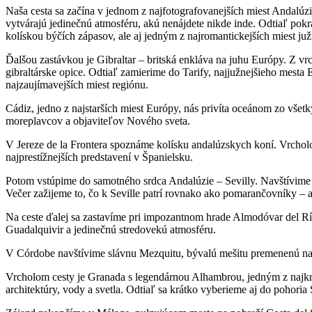
Naša cesta sa začína v jednom z najfotografovanejších miest Andalúzi
vytvárajú jedinečnú atmosféru, akú nenájdete nikde inde. Odtiaľ p
kolískou býčích zápasov, ale aj jedným z najromantickejších miest ju
Ďalšou zastávkou je Gibraltar – britská enkláva na juhu Európy. Z v
gibraltárske opice. Odtiaľ zamierime do Tarify, najjužnejšieho mesta E
najzaujímavejších miest regiónu.
Cádiz, jedno z najstarších miest Európy, nás privíta oceánom zo všet
moreplavcov a objaviteľov Nového sveta.
V Jereze de la Frontera spoznáme kolísku andalúzskych koní. Vrchol
najprestížnejších predstavení v Španielsku.
Potom vstúpime do samotného srdca Andalúzie – Sevilly. Navštívime 
Večer zažijeme to, čo k Seville patrí rovnako ako pomarančovníky – a
Na ceste ďalej sa zastavíme pri impozantnom hrade Almodóvar del Río
Guadalquivir a jedinečnú stredovekú atmosféru.
V Córdobe navštívime slávnu Mezquitu, bývalú mešitu premenenú na ka
Vrcholom cesty je Granada s legendárnou Alhambrou, jedným z najk
architektúry, vody a svetla. Odtiaľ sa krátko vyberieme aj do pohoria