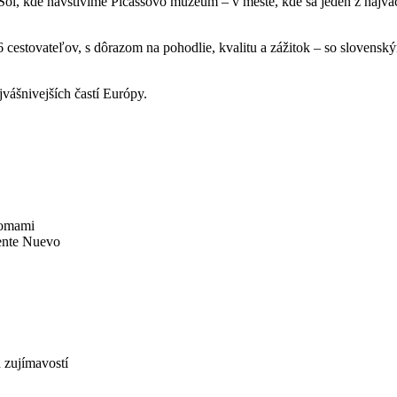
ol, kde navštívime Picassovo múzeum – v meste, kde sa jeden z najväč
6 cestovateľov, s dôrazom na pohodlie, kvalitu a zážitok – so slovensk
ajvášnivejších častí Európy.
domami
ente Nuevo
 zujímavostí