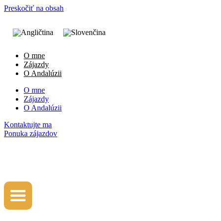
Preskočiť na obsah
O mne
Zájazdy
O Andalúzii
O mne
Zájazdy
O Andalúzii
Kontaktujte ma
Ponuka zájazdov