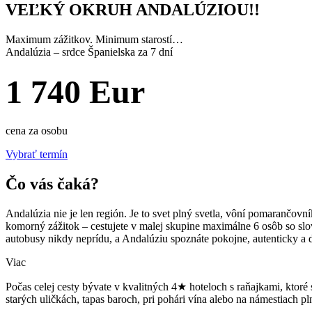
VEĽKÝ OKRUH ANDALÚZIOU!!
Maximum zážitkov. Minimum starostí…
Andalúzia – srdce Španielska za 7 dní
1 740 Eur
cena za osobu
Vybrať termín
Čo vás čaká?
Andalúzia nie je len región. Je to svet plný svetla, vôní pomarančo
komorný zážitok – cestujete v malej skupine maximálne 6 osôb so slo
autobusy nikdy neprídu, a Andalúziu spoznáte pokojne, autenticky a 
Viac
Počas celej cesty bývate v kvalitných 4★ hoteloch s raňajkami, ktoré 
starých uličkách, tapas baroch, pri pohári vína alebo na námestiach pl